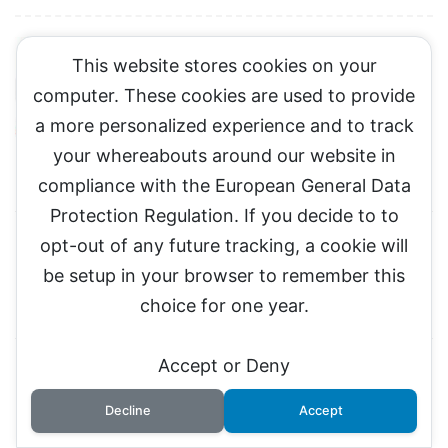
派遣社員
This website stores cookies on your
派遣社員という雇用のわな、悲惨な
computer. These cookies are used to provide
末路を回避するためにすべき手段と
a more personalized experience and to track
は！
your whereabouts around our website in
compliance with the European General Data
Protection Regulation. If you decide to to
opt-out of any future tracking, a cookie will
【稼がなくてもいい】ITリテラシーゼロの
４０代でも実現可能の資産ブログの始め
be setup in your browser to remember this
方。インフレ円安対策？
choice for one year.
Accept or Deny
【詐欺に注意！】怪しいコンテンツの情報
商材brain。初心者が買う前に注意すべき
Decline
Accept
点を解説！