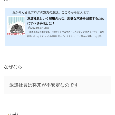
おかりん🍎流ブログの魅力の解説、こころから伝えます。
派遣社員という雇用のわな、悲惨な末路を回避するため
にすべき手段とは！
🕒️2023年3月28日
・派遣雇用は自由で最高・仕事がシンプルでストレスがないや(飽きるけど）・嫌な
社風に従わなくていいから最高と思っていますよね。 この緩さが末路につながる落
とし穴。 派遣社員という働き方で一生働くという価値観で考えているのなら今すぐ
考え方を改めましょう！ 派遣社員は派遣先が正社員の人手を回さずに仕事の効率を
落とさずに、人件費を最大限に考慮して使われるポジション(変動費として扱われ
る） つまり組織の仕組みとして配置される。固定費を安くおさえて歯車として便利
なコストとして配置されていま...
なぜなら
派遣社員は将来が不安定なのです。