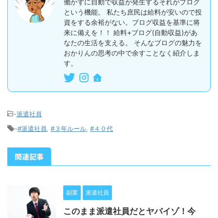
働かずに自動で収益が発生するそれがブログ
という機能。 私たち庶民は給料が安いので投
資をする余裕がない。ブログ収益を基準に将
来に備えを！！ 給料+ブログ(自動収益)があ
なたの生活を支える。 そんなブログの魅力を
おかりんの思考の中で余すことなく紹介しま
す。
-
派遣社員
-
#派遣社員
,
#３年ルール
,
#４０代
関連記事
副業
派遣社員
このまま派遣社員だとヤバイゾ！今