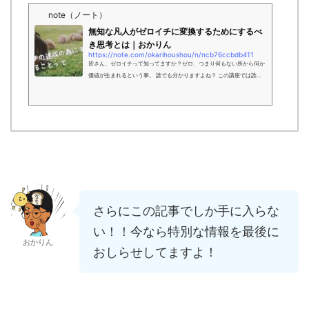
note（ノート）
無知な凡人がゼロイチに変換するためにするべ
き思考とは｜おかりん
https://note.com/okarihoushou/n/ncb76ccbdb411
皆さん、ゼロイチって知ってますか？ゼロ、つまり何もない所から何か
価値が生まれるという事。 誰でも分かりますよね？ この講座では誰も
が経験するゼロイチという結果を見える化しようというのをテーマにし
て執筆します。 まだネットでコンテンツを作ってない何もしらない人は
そんなことに価値があるのかい？？ なんて突っ込みをいれたくなります
よね？ 実はめちゃくちゃ大切。 ネットで稼いでいる人はここを全部文
章に置き換えることができるはず。 ここをおろそかにすると継続だけし
て価値のないコンテンツを大量に生産する...
さらにこの記事でしか手に入らな
い！！今なら特別な情報を最後に
おかりん
おしらせしてますよ！