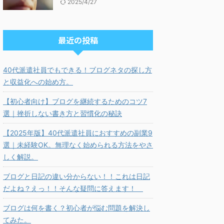
2025/4/27
最近の投稿
40代派遣社員でもできる！ブログネタの探し方
と収益化への始め方。
【初心者向け】ブログを継続するためのコツ7
選｜挫折しない書き方と習慣化の秘訣
【2025年版】40代派遣社員におすすめの副業9
選｜未経験OK。無理なく始められる方法をやさ
しく解説。
ブログと日記の違い分からない！！これは日記
だよね？えっ！！そんな疑問に答えます！
ブログは何を書く？初心者が悩む問題を解決し
てみた。