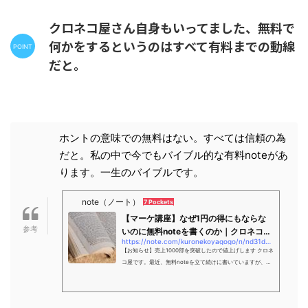
クロネコ屋さん自身もいってました、無料で
何かをするというのはすべて有料までの動線
だと。
ホントの意味での無料はない。すべては信頼の為
だと。私の中で今でもバイブル的な有料noteがあ
ります。一生のバイブルです。
note（ノート）
7 Pockets
【マーケ講座】なぜ1円の得にもならな
いのに無料noteを書くのか｜クロネコ屋
https://note.com/kuronekoyagogo/n/nd31d4083d2f3
@ブロ...
【お知らせ】売上1000部を突破したので値上げします クロネ
コ屋です。最近、無料noteを立て続けに書いていますが、ぶ
っちゃけこの執筆は1円も生んでいません。アドセンスも貼れ
ないですし、なにか商品を紹介している訳でもなく、まった
くのタダ働きです。 ここ最近書いていた無料noteたち↓