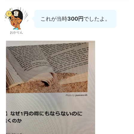
【セールス理論】人はアイデンティティで物を買う フリーラ
ンスは「最悪のシナリオ」を想定して動くべし 文章はドリブ
ル 働きたくないマインドの方が上手くいく理由 それぞれ200
0文字くらいのボリュームで書いてます。これらの記事を...
これが当時
300円
でしたよ。
おかりん