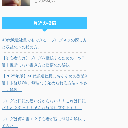
2025/4/27
最近の投稿
40代派遣社員でもできる！ブログネタの探し方
と収益化への始め方。
【初心者向け】ブログを継続するためのコツ7
選｜挫折しない書き方と習慣化の秘訣
【2025年版】40代派遣社員におすすめの副業9
選｜未経験OK。無理なく始められる方法をやさ
しく解説。
ブログと日記の違い分からない！！これは日記
だよね？えっ！！そんな疑問に答えます！
ブログは何を書く？初心者が悩む問題を解決し
てみた。