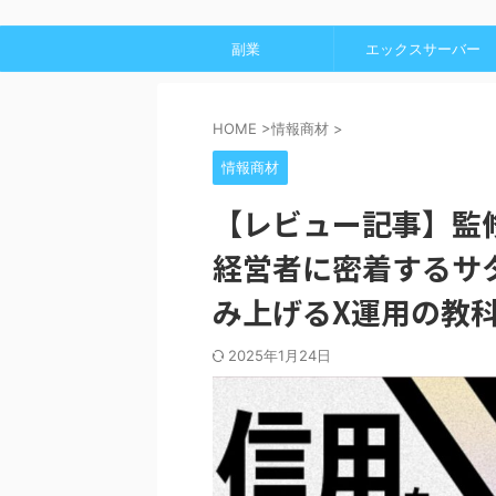
副業
エックスサーバー
HOME
>
情報商材
>
情報商材
【レビュー記事】監
経営者に密着するサ
み上げるX運用の教
2025年1月24日