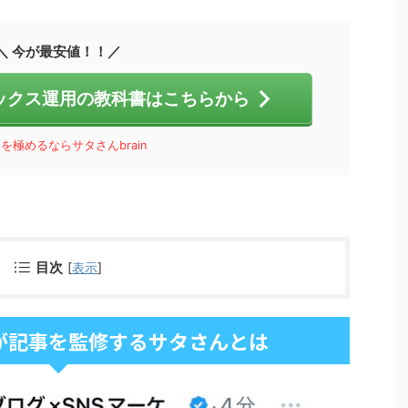
＼ 今が最安値！！／
ックス運用の教科書はこちらから
を極めるならサタさんbrain
目次
[
表示
]
が記事を監修するサタさんとは