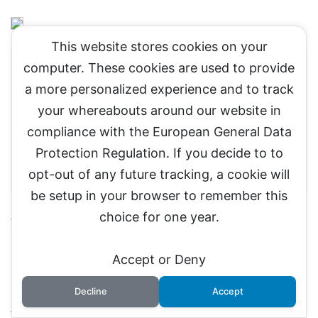
This website stores cookies on your
computer. These cookies are used to provide
文字数カウントツール
a more personalized experience and to track
your whereabouts around our website in
Word
compliance with the European General Data
Googleドキュメント
Protection Regulation. If you decide to to
ラッコツールズ
opt-out of any future tracking, a cookie will
be setup in your browser to remember this
choice for one year.
文字数カウントツールは、効率的なコンテンツ作成
を支援する重要なツールです。
Accept or Deny
Decline
Accept
文字数を気にしている人は導入してみるといいです