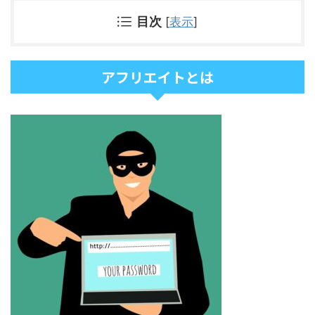
目次
[
表示
]
アフリエイトとは