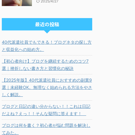
2025/4/27
最近の投稿
40代派遣社員でもできる！ブログネタの探し方
と収益化への始め方。
【初心者向け】ブログを継続するためのコツ7
選｜挫折しない書き方と習慣化の秘訣
【2025年版】40代派遣社員におすすめの副業9
選｜未経験OK。無理なく始められる方法をやさ
しく解説。
ブログと日記の違い分からない！！これは日記
だよね？えっ！！そんな疑問に答えます！
ブログは何を書く？初心者が悩む問題を解決し
てみた。