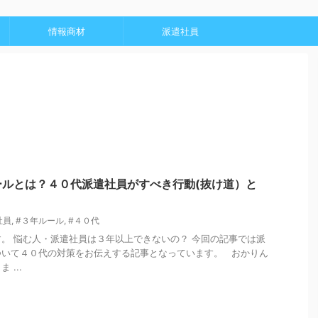
情報商材
派遣社員
ールとは？４０代派遣社員がすべき行動(抜け道）と
社員
,
#３年ルール
,
#４０代
。 悩む人・派遣社員は３年以上できないの？ 今回の記事では派
ついて４０代の対策をお伝えする記事となっています。 おかりん
...