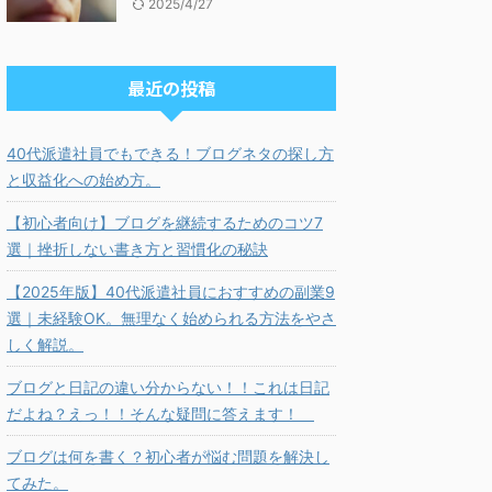
2025/4/27
最近の投稿
40代派遣社員でもできる！ブログネタの探し方
と収益化への始め方。
【初心者向け】ブログを継続するためのコツ7
選｜挫折しない書き方と習慣化の秘訣
【2025年版】40代派遣社員におすすめの副業9
選｜未経験OK。無理なく始められる方法をやさ
しく解説。
ブログと日記の違い分からない！！これは日記
だよね？えっ！！そんな疑問に答えます！
ブログは何を書く？初心者が悩む問題を解決し
てみた。