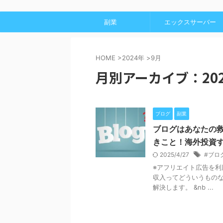
副業
エックスサーバー
HOME
>
2024年
>
9月
月別アーカイブ：202
ブログ
副業
ブログはあなたの
きこと！海外投資
2025/4/27
#ブロ
※アフリエイト広告を利
収入ってどういうものな
解決します。 &nb ...