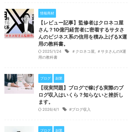
情報商材
【レビュー記事】監修者はクロネコ屋
さん？10億円経営者に密着するサタさ
んのビジネス系の信用を積み上げるX運
用の教科書。
2025/1/24
＃クロネコ屋
,
＃サタさんのX運
用の教科書
ブログ
副業
【現実問題】ブログで稼げる実際のブ
ログ収入はいくら？知らないと挫折し
ます。
2026/4/1
#ブログ収入
ブログ
副業