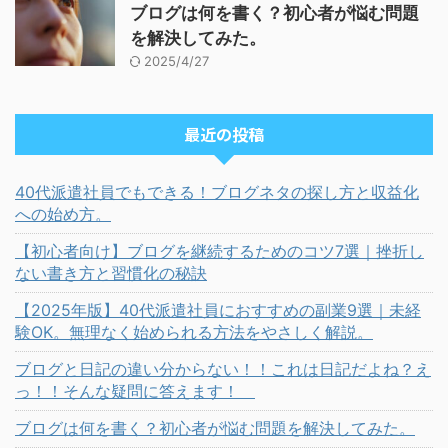
ブログは何を書く？初心者が悩む問題
を解決してみた。
2025/4/27
最近の投稿
40代派遣社員でもできる！ブログネタの探し方と収益化
への始め方。
【初心者向け】ブログを継続するためのコツ7選｜挫折し
ない書き方と習慣化の秘訣
【2025年版】40代派遣社員におすすめの副業9選｜未経
験OK。無理なく始められる方法をやさしく解説。
ブログと日記の違い分からない！！これは日記だよね？え
っ！！そんな疑問に答えます！
ブログは何を書く？初心者が悩む問題を解決してみた。