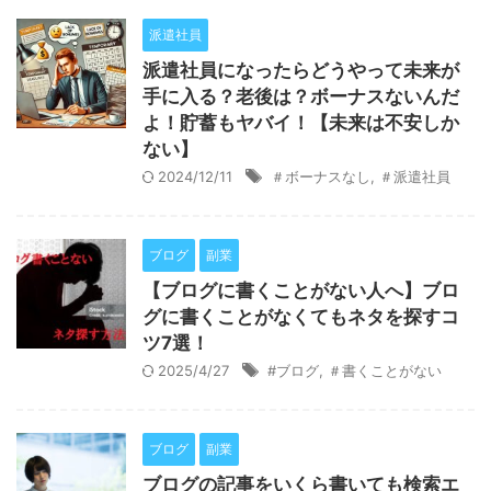
派遣社員
派遣社員になったらどうやって未来が
手に入る？老後は？ボーナスないんだ
よ！貯蓄もヤバイ！【未来は不安しか
ない】
2024/12/11
＃ボーナスなし
,
＃派遣社員
ブログ
副業
【ブログに書くことがない人へ】ブロ
グに書くことがなくてもネタを探すコ
ツ7選！
2025/4/27
#ブログ
,
＃書くことがない
ブログ
副業
ブログの記事をいくら書いても検索エ