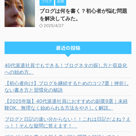
ブログ
副業
ブログは何を書く？初心者が悩む問題
を解決してみた。
2025/4/27
最近の投稿
40代派遣社員でもできる！ブログネタの探し方と収益化
への始め方。
【初心者向け】ブログを継続するためのコツ7選｜挫折し
ない書き方と習慣化の秘訣
【2025年版】40代派遣社員におすすめの副業9選｜未経
験OK。無理なく始められる方法をやさしく解説。
ブログと日記の違い分からない！！これは日記だよね？え
っ！！そんな疑問に答えます！