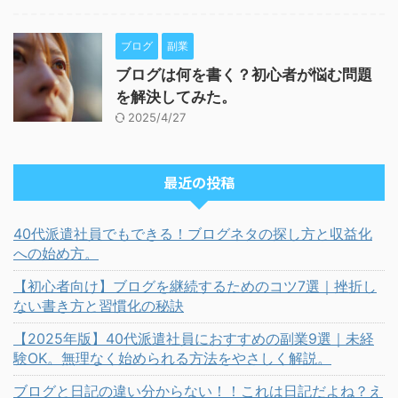
ブログ
副業
ブログは何を書く？初心者が悩む問題
を解決してみた。
2025/4/27
最近の投稿
40代派遣社員でもできる！ブログネタの探し方と収益化
への始め方。
【初心者向け】ブログを継続するためのコツ7選｜挫折し
ない書き方と習慣化の秘訣
【2025年版】40代派遣社員におすすめの副業9選｜未経
験OK。無理なく始められる方法をやさしく解説。
ブログと日記の違い分からない！！これは日記だよね？え