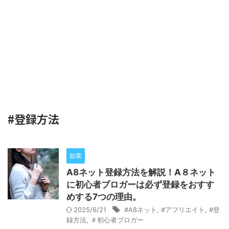
#登録方法
副業
A8ネット登録方法を解説！A８ネット
に初心者ブロガーは必ず登録をおすす
めする7つの理由。
2025/6/21
#A8ネット
,
#アフリエイト
,
#登
録方法
,
＃初心者ブロガー