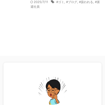
2025/7/11
#ゴミ
,
#ブログ
,
#扱われる
,
#派
遣社員