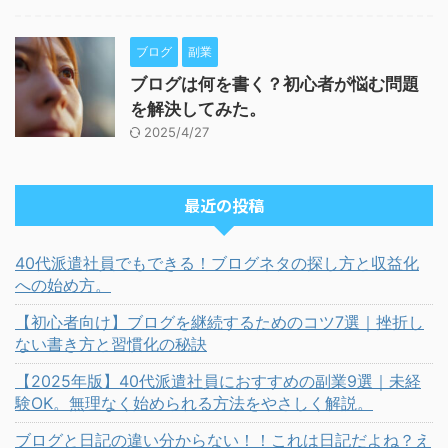
ブログ
副業
ブログは何を書く？初心者が悩む問題
を解決してみた。
2025/4/27
最近の投稿
40代派遣社員でもできる！ブログネタの探し方と収益化
への始め方。
【初心者向け】ブログを継続するためのコツ7選｜挫折し
ない書き方と習慣化の秘訣
【2025年版】40代派遣社員におすすめの副業9選｜未経
験OK。無理なく始められる方法をやさしく解説。
ブログと日記の違い分からない！！これは日記だよね？え