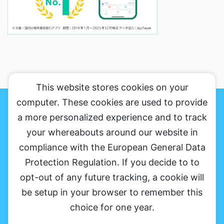
This website stores cookies on your
computer. These cookies are used to provide
おかりんのブログの魅力、がっちり伝えますのサイトマップ
プライバシ
ーポリシー&免罪事項
お問い合わせ
a more personalized experience and to track
your whereabouts around our website in
ソーシャルメディアだから銀河まで発信する
compliance with the European General Data
Protection Regulation. If you decide to to
opt-out of any future tracking, a cookie will
be setup in your browser to remember this
choice for one year.