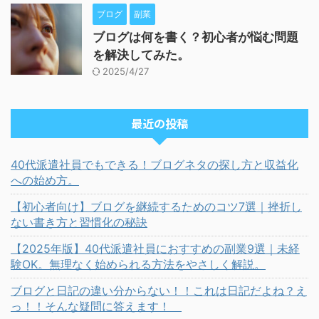
ブログ
副業
ブログは何を書く？初心者が悩む問題
を解決してみた。
2025/4/27
最近の投稿
40代派遣社員でもできる！ブログネタの探し方と収益化
への始め方。
【初心者向け】ブログを継続するためのコツ7選｜挫折し
ない書き方と習慣化の秘訣
【2025年版】40代派遣社員におすすめの副業9選｜未経
験OK。無理なく始められる方法をやさしく解説。
ブログと日記の違い分からない！！これは日記だよね？え
っ！！そんな疑問に答えます！