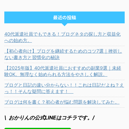
最近の投稿
40代派遣社員でもできる！ブログネタの探し方と収益化
への始め方。
【初心者向け】ブログを継続するためのコツ7選｜挫折し
ない書き方と習慣化の秘訣
【2025年版】40代派遣社員におすすめの副業9選｜未経
験OK。無理なく始められる方法をやさしく解説。
ブログと日記の違い分からない！！これは日記だよね？え
っ！！そんな疑問に答えます！
ブログは何を書く？初心者が悩む問題を解決してみた。
\ おかりんの公式LINEはコチラです。/